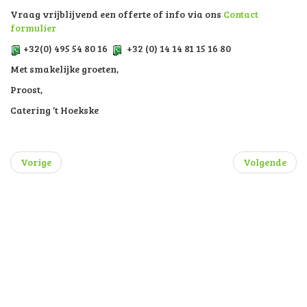
Drank
Pilsbier
Waters en frisdranken
Witte en rode wijn & Cava
Warme dranken Koffie, thee, & Chocomelk
Andere dranken op aanvraag.
Vraag vrijblijvend een offerte of info via ons
Contact
formulier
+32(0) 495 54 80 16
+32 (0) 14 14 81 15 16 80
Met smakelijke groeten,
Proost,
Catering ‘t Hoekske