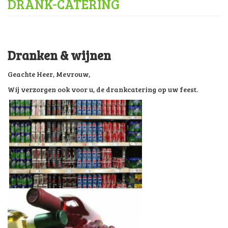
Home
Feesten
Evenementen
Consumptie goederen
Verhuur wagens
Onze wagens
Verhuur horeca materialen
FAQ
Contact
DRANK-CATERING
Dranken & wijnen
Geachte Heer, Mevrouw,