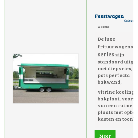
Feestwagen
Category
Wagens
De luxe
E
frituurwagens
series
zijn
standaard uitge
met diepvries, e
pots perfecta
bakwand,
vitrine koeling,
bakplaat, voorz
van een ruime w
plaats met opbe
kasten en toonb
Meer