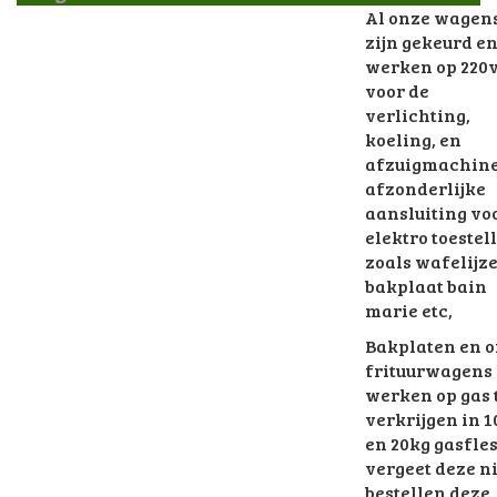
Al onze wagen
zijn gekeurd e
werken op 220v
voor de
verlichting,
koeling, en
afzuigmachine
afzonderlijke
aansluiting vo
elektro toestel
zoals wafelijz
bakplaat bain
marie etc,
Bakplaten en 
frituurwagens
werken op gas 
verkrijgen in 
en 20kg gasfle
vergeet deze ni
bestellen deze