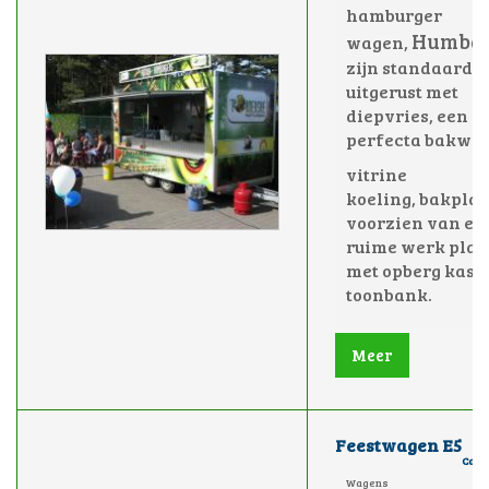
hamburger
Humba
wagen,
zijn standaard
uitgerust met
diepvries, een 4 
perfecta bakwa
vitrine
koeling,
bakplaa
voorzien van ee
ruime werk plaa
met opberg kast
toonbank.
Meer
Feestwagen E5
Cate
Wagens