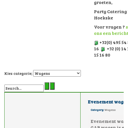
groeten,
Party Catering 
Hoekske
Voor vragen ?
s
ons een berich
+32(0) 495 54
16
+32 (0) 14 
15 16 80
Kies categorie;
Evenement wage
Category:
Wagens
Evenement wage
GAB wagen is ee