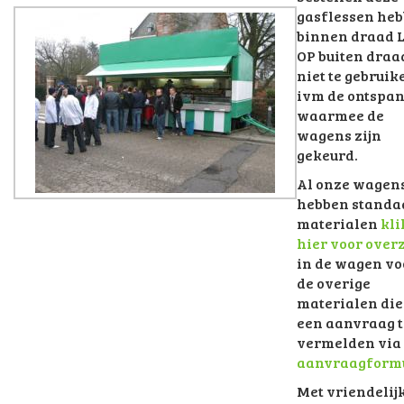
gasflessen he
binnen draad 
OP buiten draad
niet te gebruik
ivm de ontspa
waarmee de
wagens zijn
gekeurd.
Al onze wagen
hebben standa
materialen
kli
hier voor over
in de wagen vo
de overige
materialen die
een aanvraag t
vermelden via
aanvraagformu
Met vriendelij