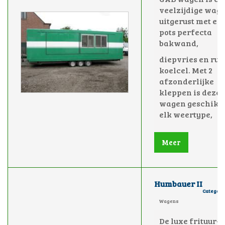
veelzijdige wag
uitgerust met ee
pots perfecta
bakwand,
diepvries en ru
koelcel.
Met 2
afzonderlijke
kleppen is deze
wagen geschikt 
elk weertype,
Meer
Humbauer II
Category
Wagens
De luxe frituur-