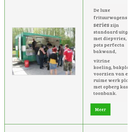
De luxe
E
frituurwagens
series
zijn
standaard uitge
met diepvries, e
pots perfecta
bakwand,
vitrine
koeling,
bakplaa
voorzien van ee
ruime werk plaa
met opberg kast
toonbank.
Meer