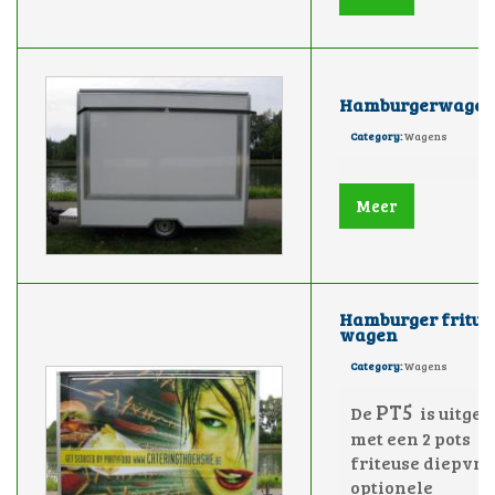
Hamburgerwage
Category:
Wagens
Meer
Hamburger frituu
wagen
Category:
Wagens
PT5
De
is uitger
met een 2 pots
friteuse diepvri
optionele