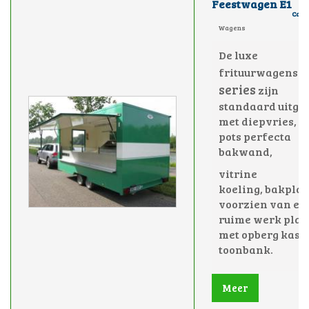
Feestwagen E1
Cate
Wagens
De luxe
E
frituurwagens
series
zijn
standaard uitge
met diepvries, e
pots perfecta
bakwand,
vitrine
koeling,
bakplaa
voorzien van ee
ruime werk plaa
met opberg kast
toonbank.
Meer